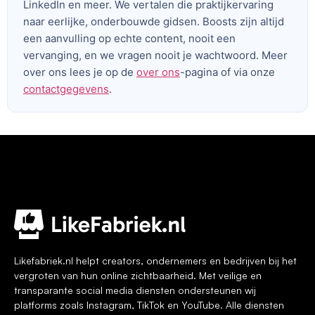
LinkedIn en meer. We vertalen die praktijkervaring
naar eerlijke, onderbouwde gidsen. Boosts zijn altijd
een aanvulling op echte content, nooit een
vervanging, en we vragen nooit je wachtwoord. Meer
over ons lees je op de
over ons
-pagina of via onze
contactgegevens
.
Voeg je koptekst hier toe
Likefabriek.nl helpt creators, ondernemers en bedrijven bij het
vergroten van hun online zichtbaarheid. Met veilige en
transparante social media diensten ondersteunen wij
platforms zoals Instagram, TikTok en YouTube. Alle diensten