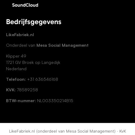
SoundCloud
Bedrijfsgegevens
LikeFabriek.nl
Onderdeel van
Mesa Social Management
Klipper 49
1721 GV Broek op Langedijk
Nederland
Telefoon:
+31 636546168
KVK:
78589258
BTW-nummer:
NL003350214B15
LikeFabriek.nl (onderdeel van Mesa Social Management) · KvK