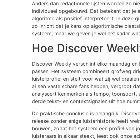
Anders dan redactionele lijsten worden ze ni
individueel opgebouwd. Dat betekent dat je e
algoritme als positief interpreteert. In deze
zo inricht dat je kans op algoritmische plaat
systeem, maar we geven je wel het kader waa
Hoe Discover Weekl
Discover Weekly verschijnt elke maandag en b
passen. Het systeem combineert grofweg drie s
luisterprofiel en stelt voor wat zij wel draaie
al een vaste schare fans hebben, vergroot da
analyseert kenmerken als tempo, toonsoort, 
derde tekst- en contextsignalen uit hoe n
De praktische conclusie is belangrijk: Disco
release zonder enige luisterhistorie heeft we
bouwen, zodat het systeem een profiel van j
luisteraars in elkaar steekt, leest ook onze 