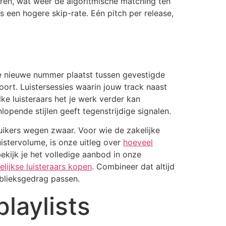
eren, wat weer de algoritmische matching ten
us een hogere skip-rate. Eén pitch per release,
 je nieuwe nummer plaatst tussen gevestigde
hoort. Luistersessies waarin jouw track naast
e luisteraars het je werk verder kan
opende stijlen geeft tegenstrijdige signalen.
uikers wegen zwaar. Voor wie de zakelijke
uistervolume, is onze uitleg over
hoeveel
ekijk je het volledige aanbod in onze
lijkse luisteraars kopen
. Combineer dat altijd
ublieksgedrag passen.
laylists