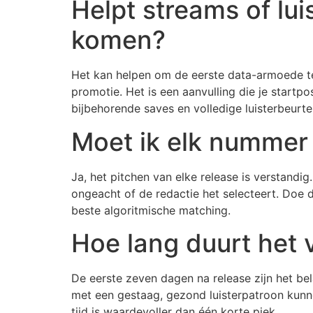
Helpt streams of lui
komen?
Het kan helpen om de eerste data-armoede te 
promotie. Het is een aanvulling die je startp
bijbehorende saves en volledige luisterbeurte
Moet ik elk nummer p
Ja, het pitchen van elke release is verstandig
ongeacht of de redactie het selecteert. Doe 
beste algoritmische matching.
Hoe lang duurt het 
De eerste zeven dagen na release zijn het be
met een gestaag, gezond luisterpatroon kunn
tijd is waardevoller dan één korte piek.