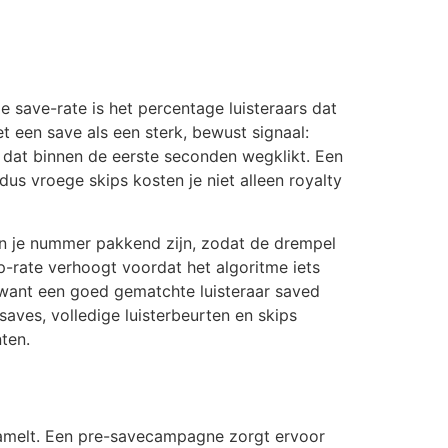
De save-rate is het percentage luisteraars dat
t een save als een sterk, bewust signaal:
s dat binnen de eerste seconden wegklikt. Een
us vroege skips kosten je niet alleen royalty
van je nummer pakkend zijn, zodat de drempel
kip-rate verhoogt voordat het algoritme iets
, want een goed gematchte luisteraar saved
aves, volledige luisterbeurten en skips
ten.
zamelt. Een pre-savecampagne zorgt ervoor