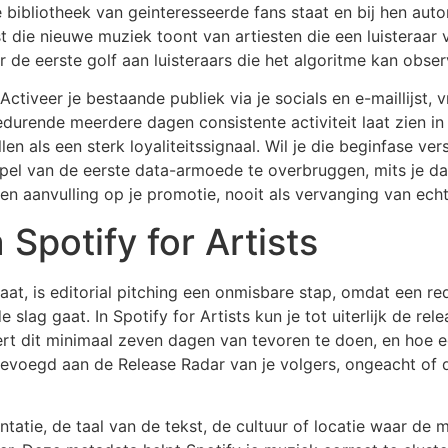
bibliotheek van geinteresseerde fans staat en bij hen auto
st die nieuwe muziek toont van artiesten die een luisteraar 
r de eerste golf aan luisteraars die het algoritme kan obser
tiveer je bestaande publiek via je socials en e-maillijst, 
gedurende meerdere dagen consistente activiteit laat zien i
len als een sterk loyaliteitssignaal. Wil je die beginfase ve
l van de eerste data-armoede te overbruggen, mits je da
s een aanvulling op je promotie, nooit als vervanging van ec
a Spotify for Artists
aat, is editorial pitching een onmisbare stap, omdat een re
slag gaat. In Spotify for Artists kun je tot uiterlijk de r
rt dit minimaal zeven dagen van tevoren te doen, en hoe eer
voegd aan de Release Radar van je volgers, ongeacht of de
mentatie, de taal van de tekst, de cultuur of locatie waar de