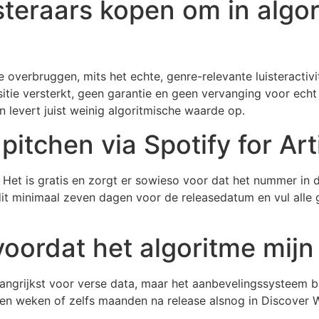
steraars kopen om in algori
overbruggen, mits het echte, genre-relevante luisteractivi
ositie versterkt, geen garantie en geen vervanging voor echt
n levert juist weinig algoritmische waarde op.
itchen via Spotify for Art
. Het is gratis en zorgt er sowieso voor dat het nummer in 
dit minimaal zeven dagen voor de releasedatum en vul alle 
voordat het algoritme mij
langrijkst voor verse data, maar het aanbevelingssysteem b
en weken of zelfs maanden na release alsnog in Discover W