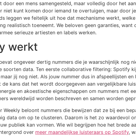
et door een mens samengesteld, maar volledig door het aan
r niet kunt komen door iemand te overtuigen, maar door je
 gids leggen we feitelijk uit hoe dat mechanisme werkt, welk
sing realistisch toeneemt. We beloven geen garanties, want 
rmee serieuze artiesten en labels werken.
y werkt
evat ongeveer dertig nummers die je waarschijnlijk nog ni
oorten data. Ten eerste collaborative filtering: Spotify kij
n maar jij nog niet. Als jouw nummer dus in afspeellijsten en
t de kans dat het wordt doorgegeven aan vergelijkbare luis
energie en akoestische eigenschappen om nummers met een s
ummers wereldwijd worden beschreven en samen worden ge
ver Weekly beloont nummers die bewijzen dat ze bij een bep
inig data om op te clusteren. Daarom is het zo waardevol om
ouw publiek kan vormen. Wie wil begrijpen hoe het brede 
achtergrond over
meer maandelijkse luisteraars op Spotify
, w