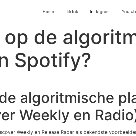
Home
TikTok
Instagram
YouTu
 op de algorit
an Spotify?
de algoritmische pla
ver Weekly en Radio
iscover Weekly en Release Radar als bekendste voorbeelden, 