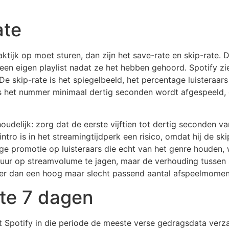
ate
raktijk op moet sturen, dan zijn het save-rate en skip-rate. 
en eigen playlist nadat ze het hebben gehoord. Spotify zie
e skip-rate is het spiegelbeeld, het percentage luisteraar
ls het nummer minimaal dertig seconden wordt afgespeeld, d
oudelijk: zorg dat de eerste vijftien tot dertig seconden 
 intro is in het streamingtijdperk een risico, omdat hij de s
oege promotie op luisteraars die echt van het genre houden
 puur op streamvolume te jagen, maar de verhouding tussen s
er dan een hoog maar slecht passend aantal afspeelmomen
ste 7 dagen
t Spotify in die periode de meeste verse gedragsdata ver