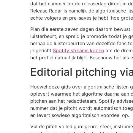
dat het nummer op de releasedag direct in de 
Release Radar is namelijk de algoritmische lij
echte volgers en pre-saves je hebt, hoe grote
Plan die eerste zeven dagen daarom bewust. Ac
luisterbeurt, en spreid je promotie zodat je 
herhaalde luisterbeurten van dezelfde fans tel
je gericht
Spotify streams kopen
om de drempe
het profiel natuurlijk blijft. Beschouw het al
Editorial pitching vi
Hoewel deze gids over algoritmische lijsten g
oplevert waarmee het algoritme daarna aan de 
pitchen aan het redactieteam. Spotify advisee
nummer dat je pitcht wordt automatisch toege
en levert sowieso algoritmisch voordeel op.
Vul de pitch volledig in: genre, sfeer, instru