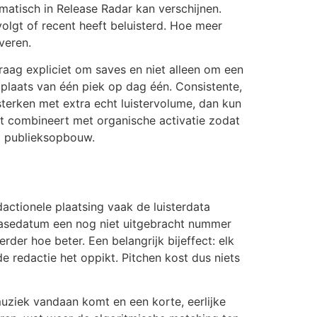
matisch in Release Radar kan verschijnen.
volgt of recent heeft beluisterd. Hoe meer
veren.
vraag expliciet om saves en niet alleen om een
n plaats van één piek op dag één. Consistente,
rsterken met extra echt luistervolume, dan kun
t combineert met organische activatie zodat
ht publieksopbouw.
dactionele plaatsing vaak de luisterdata
eleasedatum een nog niet uitgebracht nummer
der hoe beter. Een belangrijk bijeffect: elk
 redactie het oppikt. Pitchen kost dus niets
 muziek vandaan komt en een korte, eerlijke