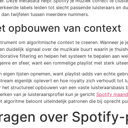
er. Deze metadata helpt Spotify je muziek correct te clust
verkeerde labels leiden tot slecht passende luisteraars en d
r dan twijfelen tussen meerdere nummers.
het opbouwen van context
instrument om algoritmische context te creeren. Wanneer je
een duidelijk signaal over de muzikale buurt waarin je thuis
rative filtering en helpen het systeem te bepalen aan welk
enre en sfeer, want een rommelige playlist met sterk uiteenl
n eigen lijsten opnemen, want playlist-adds van echte gebr
tream eigenlijk oplevert en hoe royalty zich verhoudt tot l
 het structureel opbouwen van een vaste luisteraarsbasis b
terken van je luisteraarsprofiel kun je gericht
Spotify maande
 algoritme beloont uiteindelijk patronen die bij oprecht p
ragen over Spotify-p