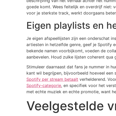
beschrijving van het verhaal achter het numm
goede komt. Wees feitelijk en overdrijf niet: 
voor je sterkste track, werkt doorgaans bete
Eigen playlists en 
Je eigen afspeellijsten zijn een onderschat 
artiesten in hetzelfde genre, geef je Spotify 
bekende namen voorbijkomt, voeden de collabo
aanbevelen. Houd zulke lijsten coherent qua g
Stimuleer daarnaast dat fans je nummer in hu
kant wil begrijpen, bijvoorbeeld hoeveel een s
Spotify per stream betaalt
verhelderend. Voor
Spotify-categorie
, en specifiek voor het vers
met echte muziek en echte promotie, want het
Veelgestelde v