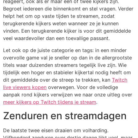
reageert, ook als er maar één of twee kijkers zijn.
Begroet iedereen die binnenkomt en stel vragen. Verder
helpt het om op vaste tijden te streamen, zodat
terugkerende kijkers weten wanneer ze je kunnen
vinden. Een terugkerende kijker is voor dit gemiddelde
veel waardevoller dan een toevallige passant.
Let ook op de juiste categorie en tags: in een minder
overvolle game val je sneller op dan in de allergrootste
titels waar duizenden streamers tegelijk live zijn. Wie
tijdelijk een hoger en stabieler kijkertal nodig heeft om
dit gemiddelde over de streep te trekken, kan
Twitch
live viewers kopen
overwegen. Voor de volledige
aanpak rond kijkers verwijzen we naar onze uitleg over
meer kijkers op Twitch tijdens je stream
.
Zenduren en streamdagen
De laatste twee eisen draaien om volharding.
Vijfhonderd zenduren over dertig dagen lijkt veel, maar