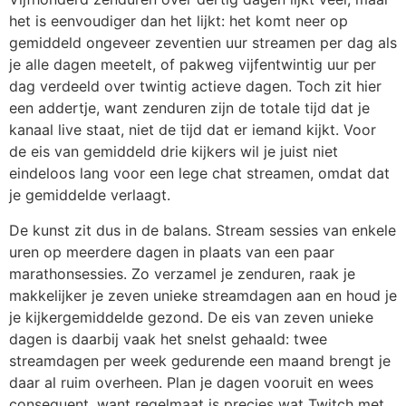
het is eenvoudiger dan het lijkt: het komt neer op
gemiddeld ongeveer zeventien uur streamen per dag als
je alle dagen meetelt, of pakweg vijfentwintig uur per
dag verdeeld over twintig actieve dagen. Toch zit hier
een addertje, want zenduren zijn de totale tijd dat je
kanaal live staat, niet de tijd dat er iemand kijkt. Voor
de eis van gemiddeld drie kijkers wil je juist niet
eindeloos lang voor een lege chat streamen, omdat dat
je gemiddelde verlaagt.
De kunst zit dus in de balans. Stream sessies van enkele
uren op meerdere dagen in plaats van een paar
marathonsessies. Zo verzamel je zenduren, raak je
makkelijker je zeven unieke streamdagen aan en houd je
je kijkergemiddelde gezond. De eis van zeven unieke
dagen is daarbij vaak het snelst gehaald: twee
streamdagen per week gedurende een maand brengt je
daar al ruim overheen. Plan je dagen vooruit en wees
consequent, want regelmaat is precies wat Twitch met