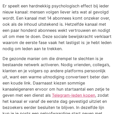
Er speelt een hardnekkig psychologisch effect bij ieder
nieuw kanaal: mensen volgen liever iets wat al gevolgd
wordt. Een kanaal met 14 abonnees komt onzeker over,
ook als de inhoud uitstekend is. Hetzelfde kanaal met
een paar honderd abonnees wekt vertrouwen en nodigt
uit om mee te doen. Deze sociale bewijskracht verklaart
waarom de eerste fase vaak het lastigst is: je hebt leden
nodig om leden aan te trekken.
De gezonde manier om die drempel te slechten is je
bestaande netwerk activeren. Nodig vrienden, collega’s,
klanten en je volgers op andere platforms persoonlijk
uit, want een warme uitnodiging converteert beter dan
een koude link. Daarnaast kiezen sommige
kanaaleigenaren ervoor om hun startaantal een zetje te
geven met een dienst als
Telegram-leden kopen
, zodat
het kanaal er vanaf de eerste dag gevestigd uitziet en
bezoekers eerder besluiten te blijven. In dezelfde lijn
kun je je posts een geloofwaardige start geven met