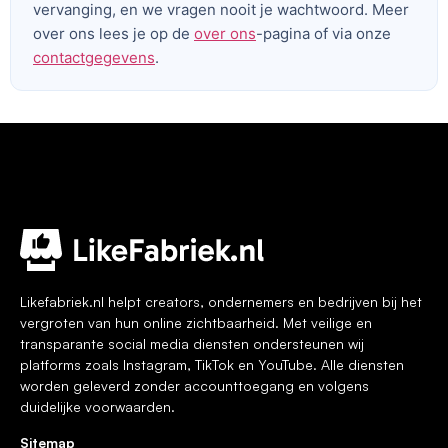
vervanging, en we vragen nooit je wachtwoord. Meer
over ons lees je op de
over ons
-pagina of via onze
contactgegevens
.
Voeg je koptekst hier toe
Likefabriek.nl helpt creators, ondernemers en bedrijven bij het
vergroten van hun online zichtbaarheid. Met veilige en
transparante social media diensten ondersteunen wij
platforms zoals Instagram, TikTok en YouTube. Alle diensten
worden geleverd zonder accounttoegang en volgens
duidelijke voorwaarden.
Sitemap