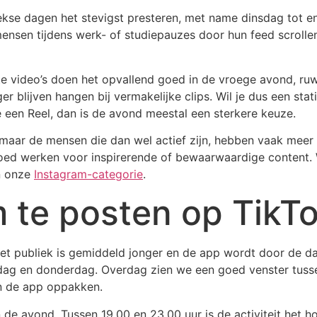
se dagen het stevigst presteren, met name dinsdag tot en
mensen tijdens werk- of studiepauzes door hun feed scrollen
rte video’s doen het opvallend goed in de vroege avond, r
 blijven hangen bij vermakelijke clips. Wil je dus een stati
 een Reel, dan is de avond meestal een sterkere keuze.
 maar de mensen die dan wel actief zijn, hebben vaak meer t
d werken voor inspirerende of bewaarwaardige content. Wi
n onze
Instagram-categorie
.
m te posten op TikT
Het publiek is gemiddeld jonger en de app wordt door de d
dag en donderdag. Overdag zien we een goed venster tusse
en de app oppakken.
de avond. Tussen 19.00 en 23.00 uur is de activiteit het ho