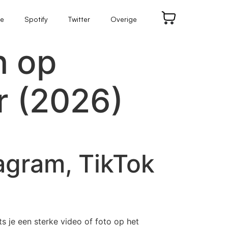
be
Spotify
Twitter
Overige
n op
r (2026)
tagram, TikTok
ts je een sterke video of foto op het