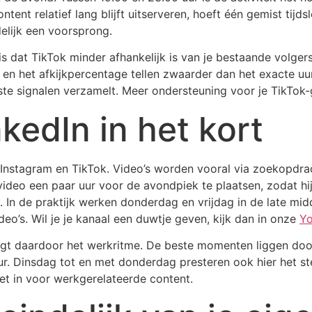
ntent relatief lang blijft uitserveren, hoeft één gemist tij
delijk een voorsprong.
is dat TikTok minder afhankelijk is van je bestaande volge
d en het afkijkpercentage tellen zwaarder dan het exacte u
ste signalen verzamelt. Meer ondersteuning voor je TikTok-
kedIn in het kort
 Instagram en TikTok. Video’s worden vooral via zoekopd
 video een paar uur voor de avondpiek te plaatsen, zodat 
 In de praktijk werken donderdag en vrijdag in de late mi
o’s. Wil je je kanaal een duwtje geven, kijk dan in onze
Yo
volgt daardoor het werkritme. De beste momenten liggen d
ur. Dinsdag tot en met donderdag presteren ook hier het ste
iet in voor werkgerelateerde content.