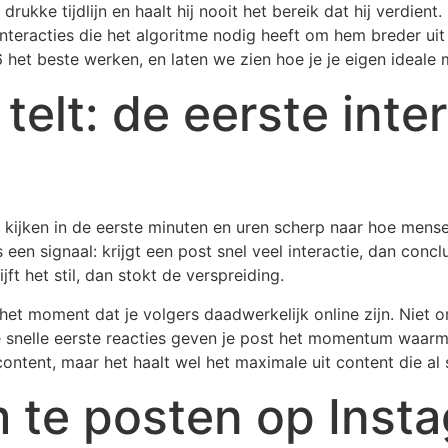
rukke tijdlijn en haalt hij nooit het bereik dat hij verdient
e interacties die het algoritme nodig heeft om hem breder ui
6 het beste werken, en laten we zien hoe je je eigen ideale 
elt: de eerste inte
kijken in de eerste minuten en uren scherp naar hoe mensen
ls een signaal: krijgt een post snel veel interactie, dan co
jft het stil, dan stokt de verspreiding.
et moment dat je volgers daadwerkelijk online zijn. Niet o
ie snelle eerste reacties geven je post het momentum waarm
tent, maar het haalt wel het maximale uit content die al s
m te posten op Inst