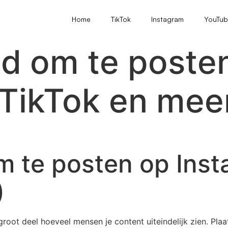
Home
TikTok
Instagram
YouTu
jd om te poste
 TikTok en mee
om te posten op Ins
)
root deel hoeveel mensen je content uiteindelijk zien. Plaa